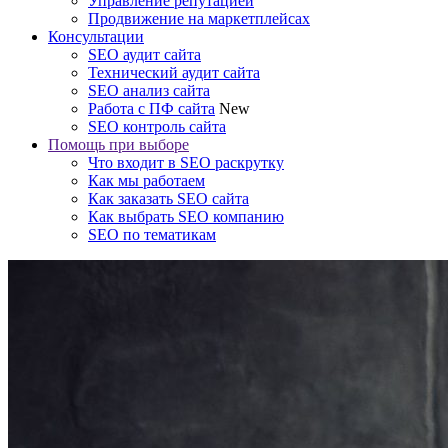
Управление репутацией
Продвижение на маркетплейсах
Консультации
SEO аудит сайта
Технический аудит сайта
SEO анализ сайта
Работа с ПФ сайта
New
SEO контроль сайта
Помощь при выборе
Что входит в SEO раскрутку
Как мы работаем
Как заказать SEO сайта
Как выбрать SEO компанию
SEO по тематикам