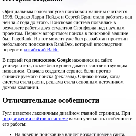
Официальным годом запуска поисковой машины считается
1998. Однако Ларри Пейдж и Сергей Брин стали работать над
ней за 2 года до этого. Поисковая система появилась в
результате работы двух студентов Стэнфорда над научным
проектом. Первым алгоритмом поиска в поисковой машине
был PageRank. На тот момент уже был разработан прототип
небольшого поисковика RankDex, который впоследствии
перерос в
китайский Baidu
.
В первый год
поисковик Google
находился на сайте
университета, позже был куплен домен с соответствующим
названием. Сначала создатели сервиса были против
финансируемого поиска (рекламы). Однако позже, когда
система стала расти, реклама стала основным источником
дохода компании.
Отличительные особенности
Гугл известен лаконичным дизайном главной страницы. При
продвижении сайтов в системе
важно учитывать особенности
его работы:
На доверие поисковика влияет возраст домена сайта.