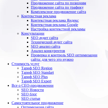
Продвижение сайта по позициям
Продвижение сайта по трафику
Комплексное продвижение сайта
Контекстная реклама
Контекстная реклама Яндекс
Контекстная реклама Google
Настройка контекстной рекламы
Консультации
SEO аудит сайта
Технический аудит сайта
SEO анализ сайта
Анализ конкурентов
Проверка и контроль SEO оптимизации
сайта: для чего это нужно
Стоимость услуг
Тариф SEO Region
Тариф SEO Standart
Тариф SEO Plus
Тариф SEO Expert
Все о СЕО-продвижении
SEO Новости
SEO блог
SEO статьи
Самостоятельное продвижение
Оптимизация сайта