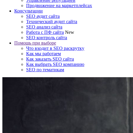
Управление репутацией
Продвижение на маркетплейсах
Консультации
SEO аудит сайта
Технический аудит сайта
SEO анализ сайта
Работа с ПФ сайта
New
SEO контроль сайта
Помощь при выборе
Что входит в SEO раскрутку
Как мы работаем
Как заказать SEO сайта
Как выбрать SEO компанию
SEO по тематикам