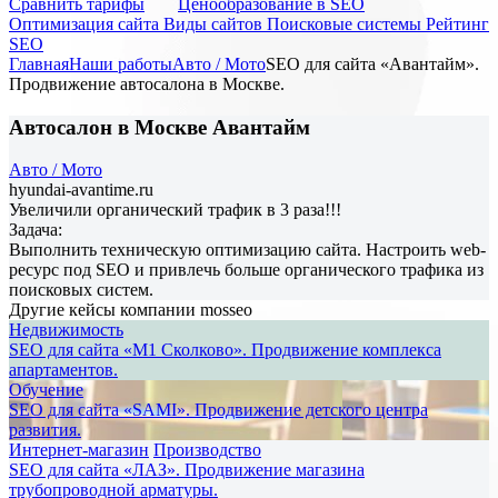
Cравнить тарифы
Ценообразование в SEO
Оптимизация сайта
Виды сайтов
Поисковые системы
Рейтинг
SEO
Главная
Наши работы
Авто / Мото
SEO для сайта «Авантайм».
Продвижение автосалона в Москве.
Автосалон в Москве Авантайм
Авто / Мото
hyundai-avantime.ru
Увеличили органический трафик в 3 раза!!!
Задача:
Выполнить техническую оптимизацию сайта. Настроить web-
ресурс под SEO и привлечь больше органического трафика из
поисковых систем.
Другие кейсы компании
mosseo
Недвижимость
SEO для сайта «М1 Сколково». Продвижение комплекса
апартаментов.
Обучение
SEO для сайта «SAMI». Продвижение детского центра
развития.
Интернет-магазин
Производство
SEO для сайта «ЛАЗ». Продвижение магазина
трубопроводной арматуры.