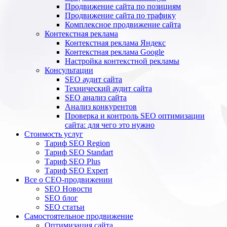
Продвижение сайта по позициям
Продвижение сайта по трафику
Комплексное продвижение сайта
Контекстная реклама
Контекстная реклама Яндекс
Контекстная реклама Google
Настройка контекстной рекламы
Консультации
SEO аудит сайта
Технический аудит сайта
SEO анализ сайта
Анализ конкурентов
Проверка и контроль SEO оптимизации
сайта: для чего это нужно
Стоимость услуг
Тариф SEO Region
Тариф SEO Standart
Тариф SEO Plus
Тариф SEO Expert
Все о СЕО-продвижении
SEO Новости
SEO блог
SEO статьи
Самостоятельное продвижение
Оптимизация сайта