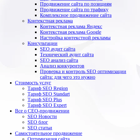
Продвижение сайта по позициям
Продвижение сайта по трафику
Комплексное продвижение сайта
Контекстная реклама
Контекстная реклама Яндекс
Контекстная реклама Google
Настройка контекстной рекламы
Консультации
SEO аудит сайта
Технический аудит сайта
SEO анализ сайта
Анализ конкурентов
Проверка и контроль SEO оптимизации
сайта: для чего это нужно
Стоимость услуг
Тариф SEO Region
Тариф SEO Standart
Тариф SEO Plus
Тариф SEO Expert
Все о СЕО-продвижении
SEO Новости
SEO блог
SEO статьи
Самостоятельное продвижение
Оптимизация сайта