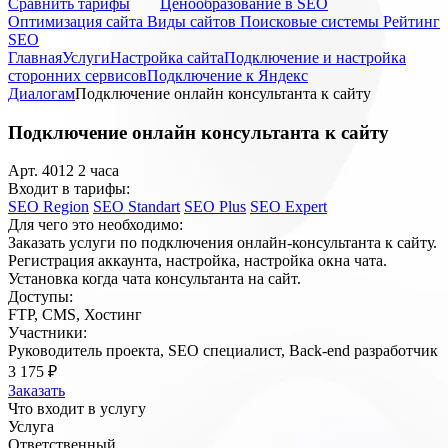
Cравнить тарифы
Ценообразование в SEO
Оптимизация сайта
Виды сайтов
Поисковые системы
Рейтинг
SEO
Главная
Услуги
Настройка сайта
Подключение и настройка
сторонних сервисов
Подключение к Яндекс
Диалогам
Подключение онлайн консультанта к сайту
Подключение
онлайн консультанта
к сайту
Арт. 4012
2 часа
Входит в тарифы:
SEO Region
SEO Standart
SEO Plus
SEO Expert
Для чего это необходимо:
Заказать услуги по подключения онлайн-консультанта к сайту.
Регистрация аккаунта, настройка, настройка окна чата.
Установка когда чата консультанта на сайт.
Доступы:
FTP, CMS, Хостинг
Участники:
Руководитель проекта, SEO специалист, Back-end разработчик
3 175 ₽
Заказать
Что входит
в услугу
Услуга
Ответственный