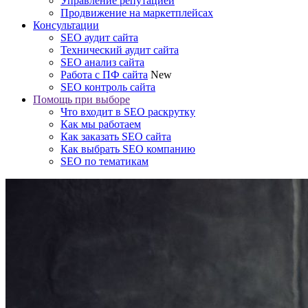
Управление репутацией
Продвижение на маркетплейсах
Консультации
SEO аудит сайта
Технический аудит сайта
SEO анализ сайта
Работа с ПФ сайта
New
SEO контроль сайта
Помощь при выборе
Что входит в SEO раскрутку
Как мы работаем
Как заказать SEO сайта
Как выбрать SEO компанию
SEO по тематикам