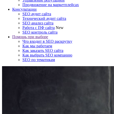
Управление репутацией
Продвижение на маркетплейсах
Консультации
SEO аудит сайта
Технический аудит сайта
SEO анализ сайта
Работа с ПФ сайта
New
SEO контроль сайта
Помощь при выборе
Что входит в SEO раскрутку
Как мы работаем
Как заказать SEO сайта
Как выбрать SEO компанию
SEO по тематикам