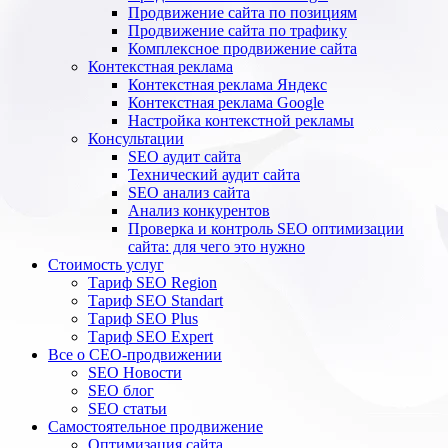
Продвижение сайта по позициям
Продвижение сайта по трафику
Комплексное продвижение сайта
Контекстная реклама
Контекстная реклама Яндекс
Контекстная реклама Google
Настройка контекстной рекламы
Консультации
SEO аудит сайта
Технический аудит сайта
SEO анализ сайта
Анализ конкурентов
Проверка и контроль SEO оптимизации
сайта: для чего это нужно
Стоимость услуг
Тариф SEO Region
Тариф SEO Standart
Тариф SEO Plus
Тариф SEO Expert
Все о СЕО-продвижении
SEO Новости
SEO блог
SEO статьи
Самостоятельное продвижение
Оптимизация сайта