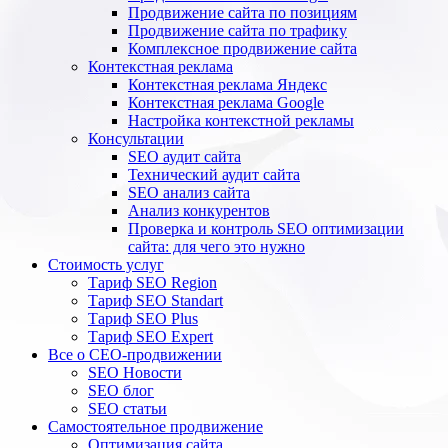
Продвижение сайта по позициям
Продвижение сайта по трафику
Комплексное продвижение сайта
Контекстная реклама
Контекстная реклама Яндекс
Контекстная реклама Google
Настройка контекстной рекламы
Консультации
SEO аудит сайта
Технический аудит сайта
SEO анализ сайта
Анализ конкурентов
Проверка и контроль SEO оптимизации
сайта: для чего это нужно
Стоимость услуг
Тариф SEO Region
Тариф SEO Standart
Тариф SEO Plus
Тариф SEO Expert
Все о СЕО-продвижении
SEO Новости
SEO блог
SEO статьи
Самостоятельное продвижение
Оптимизация сайта