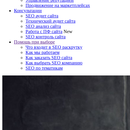
Управление репутацией
Продвижение на маркетплейсах
Консультации
SEO аудит сайта
Технический аудит сайта
SEO анализ сайта
Работа с ПФ сайта
New
SEO контроль сайта
Помощь при выборе
Что входит в SEO раскрутку
Как мы работаем
Как заказать SEO сайта
Как выбрать SEO компанию
SEO по тематикам