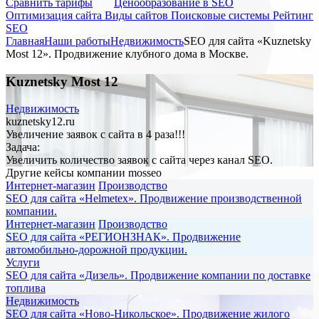
Cравнить тарифы
Ценообразование в SEO
Оптимизация сайта
Виды сайтов
Поисковые системы
Рейтинг
SEO
Главная
Наши работы
Недвижимость
SEO для сайта «Kuznetsky
Most 12». Продвижение клубного дома в Москве.
Kuznetsky Most 12
Недвижимость
kuznetsky12.ru
Увеличение заявок с сайта в 4 раза!!!
Задача:
Увеличить количество заявок с сайта через канал SEO.
Другие кейсы компании
mosseo
Интернет-магазин
Производство
SEO для сайта «Helmetex». Продвижение производственной
компании.
Интернет-магазин
Производство
SEO для сайта «РЕГИОНЗНАК». Продвижение
автомобильно-дорожной продукции.
Услуги
SEO для сайта «Дизель». Продвижение компании по доставке
топлива
Недвижимость
SEO для сайта «Ново-Никольское». Продвижение жилого