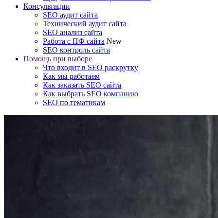
Консультации
SEO аудит сайта
Технический аудит сайта
SEO анализ сайта
Работа с ПФ сайта
New
SEO контроль сайта
Помощь при выборе
Что входит в SEO раскрутку
Как мы работаем
Как заказать SEO сайта
Как выбрать SEO компанию
SEO по тематикам